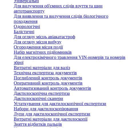
Універсальні
Для вилучення об'ємних слідів взуття та шин
автотранспорту
Для виявлення та вилучення слідів біологічного
походження
Одорологічні
Балістичні
Для огляду місць авіакатастроф
Для огляду місця вибуху
Огородження місця події
Набір магнітних підйомників
Для електрохімічного травлення VIN-номерів та номерів
зброї
Витратні матеріали для валіз
Технічна експертиза документів
Поглиблений контроль документів
Оперативний контроль документів
Автоматизований контроль документів
Дактилоскопічна експертиза
Дактилоскопічні сканери
Устаткування для дактилоскопічної експертизи
Набори для дактилоскопіювання
Лупи для дактилоскопічної експертизи
Витратні матеріали для дактилоскопії
Зняття відбитків пальців