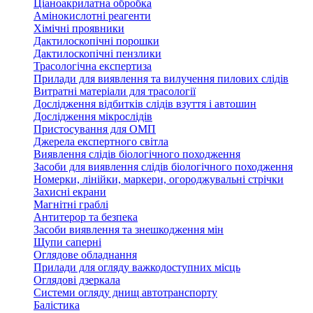
Ціаноакрилатна обробка
Амінокислотні реагенти
Хімічні проявники
Дактилоскопічні порошки
Дактилоскопічні пензлики
Трасологічна експертиза
Прилади для виявлення та вилучення пилових слідів
Витратні матеріали для трасології
Дослідження відбитків слідів взуття і автошин
Дослідження мікрослідів
Пристосування для ОМП
Джерела експертного світла
Виявлення слідів біологічного походження
Засоби для виявлення слідів біологічного походження
Номерки, лінійки, маркери, огороджувальні стрічки
Захисні екрани
Магнітні граблі
Антитерор та безпека
Засоби виявлення та знешкодження мін
Щупи саперні
Оглядове обладнання
Прилади для огляду важкодоступних місць
Оглядові дзеркала
Системи огляду днищ автотранспорту
Балістика