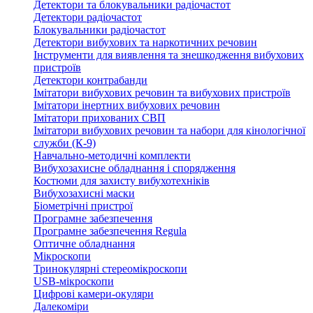
Детектори та блокувальники радіочастот
Детектори радіочастот
Блокувальники радіочастот
Детектори вибухових та наркотичних речовин
Інструменти для виявлення та знешкодження вибухових
пристроїв
Детектори контрабанди
Імітатори вибухових речовин та вибухових пристроїв
Імітатори інертних вибухових речовин
Імітатори прихованих СВП
Імітатори вибухових речовин та набори для кінологічної
служби (К-9)
Навчально-методичні комплекти
Вибухозахисне обладнання і спорядження
Костюми для захисту вибухотехніків
Вибухозахисні маски
Біометрічні пристрої
Програмне забезпечення
Програмне забезпечення Regula
Оптичне обладнання
Мікроскопи
Тринокулярні стереомікроскопи
USB-мікроскопи
Цифрові камери-окуляри
Далекоміри