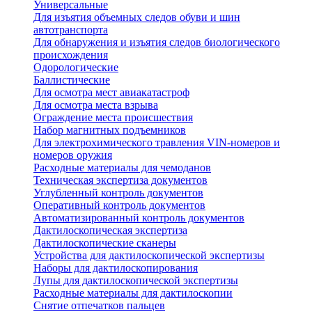
Универсальные
Для изъятия объемных следов обуви и шин
автотранспорта
Для обнаружения и изъятия следов биологического
происхождения
Одорологические
Баллистические
Для осмотра мест авиакатастроф
Для осмотра места взрыва
Ограждение места происшествия
Набор магнитных подъемников
Для электрохимического травления VIN-номеров и
номеров оружия
Расходные материалы для чемоданов
Техническая экспертиза документов
Углубленный контроль документов
Оперативный контроль документов
Автоматизированный контроль документов
Дактилоскопическая экспертиза
Дактилоскопические сканеры
Устройства для дактилоскопической экспертизы
Наборы для дактилоскопирования
Лупы для дактилоскопической экспертизы
Расходные материалы для дактилоскопии
Снятие отпечатков пальцев