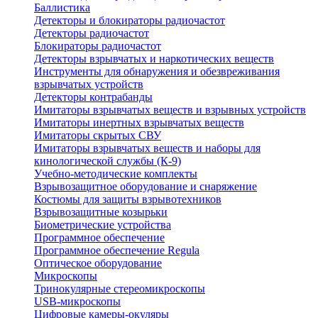
Баллистика
Детекторы и блокираторы радиочастот
Детекторы радиочастот
Блокираторы радиочастот
Детекторы взрывчатых и наркотических веществ
Инструменты для обнаружения и обезвреживания
взрывчатых устройств
Детекторы контрабанды
Имитаторы взрывчатых веществ и взрывных устройств
Имитаторы инертных взрывчатых веществ
Имитаторы скрытых СВУ
Имитаторы взрывчатых веществ и наборы для
кинологической службы (К-9)
Учебно-методические комплекты
Взрывозащитное оборудование и снаряжение
Костюмы для защиты взрывотехников
Взрывозащитные козырьки
Биометрические устройства
Программное обеспечение
Программное обеспечение Regula
Оптическое оборудование
Микроскопы
Тринокулярные стереомикроскопы
USB-микроскопы
Цифровые камеры-окуляры