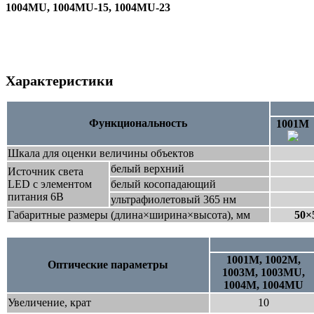
1004МU, 1004МU-15, 1004МU-23
Характеристики
Функциональность
1001М
Шкала для оценки величины объектов
белый верхний
Источник света
LED с элементом
белый косопадающий
питания 6В
ультрафиолетовый 365 нм
Габаритные размеры (длина×ширина×высота), мм
50×
1001M, 1002M,
Оптические параметры
1003M, 1003MU,
1004M, 1004MU
Увеличение, крат
10