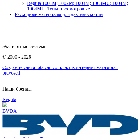
Regula 1001М; 1002М; 1003М; 1003МU; 1004М;
1004МU Лупы просмотровые
Расходные материалы для дактилоскопии
Экспертные системы
©
2000 - 2026
Создание сайта totalcan.com.ua
cms интернет магазина -
bravosell
Наши бренды
Regula
BVDA