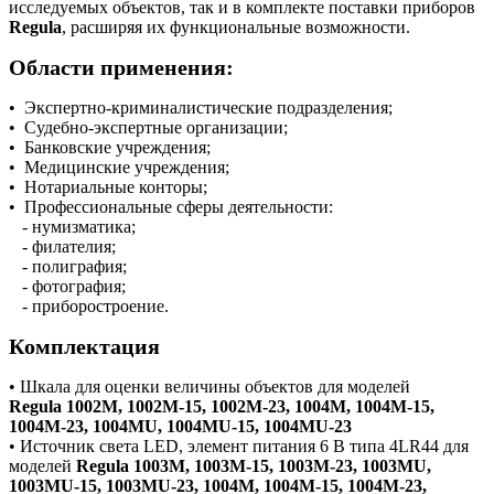
исследуемых объектов, так и в комплекте поставки приборов
Regula
, расширяя их функциональные возможности.
Области применения:
• Экспертно-криминалистические подразделения;
• Судебно-экспертные организации;
• Банковские учреждения;
• Медицинские учреждения;
• Нотариальные конторы;
• Профессиональные сферы деятельности:
- нумизматика;
- филателия;
- полиграфия;
- фотография;
- приборостроение.
Комплектация
• Шкала для оценки величины объектов для моделей
Regula 1002M, 1002M-15, 1002M-23, 1004M, 1004M-15,
1004M-23, 1004MU, 1004MU-15, 1004MU-23
• Источник света LED, элемент питания 6 В типа 4LR44 для
моделей
Regula 1003М, 1003М-15, 1003М-23, 1003МU,
1003МU-15, 1003МU-23, 1004М, 1004М-15, 1004М-23,