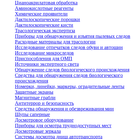
Цианоакрилатовая обработка
Аминокислотные реагенты
Химические проявители
Дактилоскопические порошки
Дактилоскопические кисти
Трасологическая экспертиза
Приборы для обнаружения и изъятия пылевых следов
Расходные материалы для трасологии
Исследование отпечатков следов обуви и автошин
Исследование микроследов
Приспособления для ОМП
Источники экспертного света
Обнаружение следов биологического происхождения
Средства для обнаружения следов биологического
происхождения
Номерки, линейки, маркеры, оградительные ленты
Защитные экраны
Магнитные грабли
Антитеррор и безопасность
Средства обнаружения и обезвреживания мин
Щупы саперные
Досмотровое оборудование
Приборы для осмотра труднодоступных мест
Досмотровые зеркала
Системы досмотра днищ автотранспорта