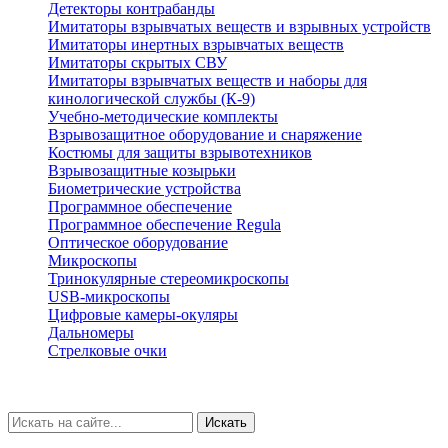
Детекторы контрабанды
Имитаторы взрывчатых веществ и взрывных устройств
Имитаторы инертных взрывчатых веществ
Имитаторы скрытых СВУ
Имитаторы взрывчатых веществ и наборы для
кинологической службы (К-9)
Учебно-методические комплекты
Взрывозащитное оборудование и снаряжение
Костюмы для защиты взрывотехников
Взрывозащитные козырьки
Биометрические устройства
Программное обеспечение
Программное обеспечение Regula
Оптическое оборудование
Микроскопы
Тринокулярные стереомикроскопы
USB-микроскопы
Цифровые камеры-окуляры
Дальномеры
Стрелковые очки