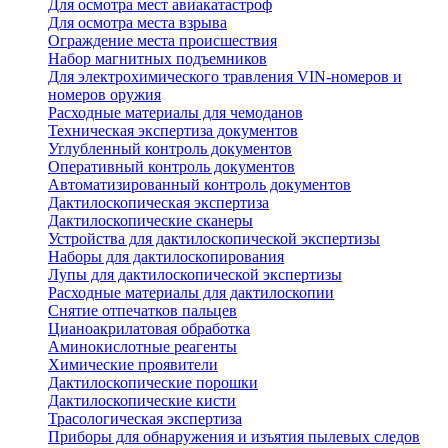
Для осмотра мест авиакатастроф
Для осмотра места взрыва
Ограждение места происшествия
Набор магнитных подъемников
Для электрохимического травления VIN-номеров и
номеров оружия
Расходные материалы для чемоданов
Техническая экспертиза документов
Углубленный контроль документов
Оперативный контроль документов
Автоматизированный контроль документов
Дактилоскопическая экспертиза
Дактилоскопические сканеры
Устройства для дактилоскопической экспертизы
Наборы для дактилоскопирования
Лупы для дактилоскопической экспертизы
Расходные материалы для дактилоскопии
Снятие отпечатков пальцев
Цианоакрилатовая обработка
Аминокислотные реагенты
Химические проявители
Дактилоскопические порошки
Дактилоскопические кисти
Трасологическая экспертиза
Приборы для обнаружения и изъятия пылевых следов