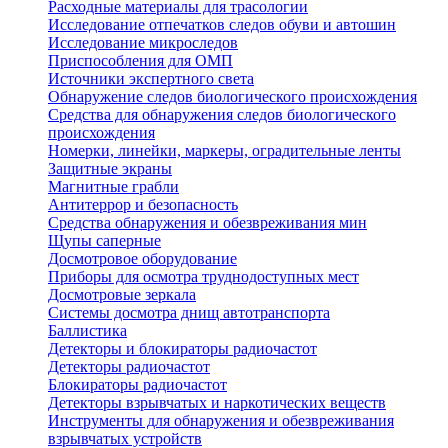
Расходные материалы для трасологии
Исследование отпечатков следов обуви и автошин
Исследование микроследов
Приспособления для ОМП
Источники экспертного света
Обнаружение следов биологического происхождения
Средства для обнаружения следов биологического
происхождения
Номерки, линейки, маркеры, оградительные ленты
Защитные экраны
Магнитные грабли
Антитеррор и безопасность
Средства обнаружения и обезвреживания мин
Щупы саперные
Досмотровое оборудование
Приборы для осмотра труднодоступных мест
Досмотровые зеркала
Системы досмотра днищ автотранспорта
Баллистика
Детекторы и блокираторы радиочастот
Детекторы радиочастот
Блокираторы радиочастот
Детекторы взрывчатых и наркотических веществ
Инструменты для обнаружения и обезвреживания
взрывчатых устройств