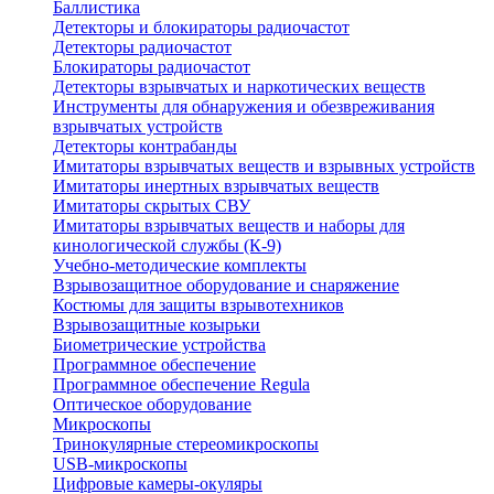
Баллистика
Детекторы и блокираторы радиочастот
Детекторы радиочастот
Блокираторы радиочастот
Детекторы взрывчатых и наркотических веществ
Инструменты для обнаружения и обезвреживания
взрывчатых устройств
Детекторы контрабанды
Имитаторы взрывчатых веществ и взрывных устройств
Имитаторы инертных взрывчатых веществ
Имитаторы скрытых СВУ
Имитаторы взрывчатых веществ и наборы для
кинологической службы (К-9)
Учебно-методические комплекты
Взрывозащитное оборудование и снаряжение
Костюмы для защиты взрывотехников
Взрывозащитные козырьки
Биометрические устройства
Программное обеспечение
Программное обеспечение Regula
Оптическое оборудование
Микроскопы
Тринокулярные стереомикроскопы
USB-микроскопы
Цифровые камеры-окуляры