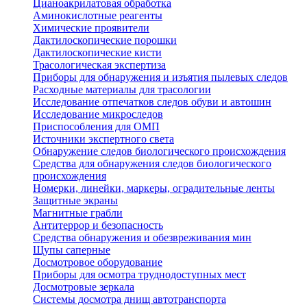
Цианоакрилатовая обработка
Аминокислотные реагенты
Химические проявители
Дактилоскопические порошки
Дактилоскопические кисти
Трасологическая экспертиза
Приборы для обнаружения и изъятия пылевых следов
Расходные материалы для трасологии
Исследование отпечатков следов обуви и автошин
Исследование микроследов
Приспособления для ОМП
Источники экспертного света
Обнаружение следов биологического происхождения
Средства для обнаружения следов биологического
происхождения
Номерки, линейки, маркеры, оградительные ленты
Защитные экраны
Магнитные грабли
Антитеррор и безопасность
Средства обнаружения и обезвреживания мин
Щупы саперные
Досмотровое оборудование
Приборы для осмотра труднодоступных мест
Досмотровые зеркала
Системы досмотра днищ автотранспорта