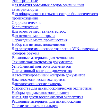
Универсальные
Для изъятия объемных следов обуви и шин
автотранспорта
Для обнаружения и изъятия следов биологического
происхождения
Одорологические
Баллистические
Для осмотра мест авиакатастроф
Для осмотра места взрыва
Ограждение места происшествия
Набор магнитных подъемников
Для электрохимического травления VIN-номеров и
номеров оружия
Расходные материалы для чемоданов
Техническая экспертиза документов
Углубленный контроль документов
Оперативный контроль документов
Автоматизированный контроль документов
Дактилоскопическая экспертиза
Дактилоскопические сканеры
Устройства для дактилоскопической экспертизы
Наборы для дактилоскопирования
Лупы для дактилоскопической экспертизы
Расходные материалы для дактилоскопии
Снятие отпечатков пальцев