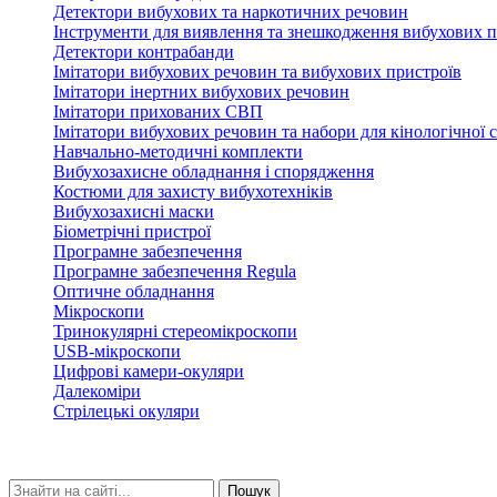
Детектори вибухових та наркотичних речовин
Інструменти для виявлення та знешкодження вибухових п
Детектори контрабанди
Імітатори вибухових речовин та вибухових пристроїв
Імітатори інертних вибухових речовин
Імітатори прихованих СВП
Імітатори вибухових речовин та набори для кінологічної 
Навчально-методичні комплекти
Вибухозахисне обладнання і спорядження
Костюми для захисту вибухотехніків
Вибухозахисні маски
Біометрічні пристрої
Програмне забезпечення
Програмне забезпечення Regula
Оптичне обладнання
Мікроскопи
Тринокулярні стереомікроскопи
USB-мікроскопи
Цифрові камери-окуляри
Далекоміри
Стрілецькі окуляри