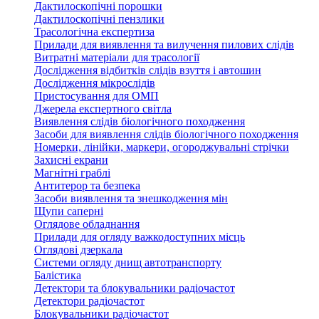
Дактилоскопічні порошки
Дактилоскопічні пензлики
Трасологічна експертиза
Прилади для виявлення та вилучення пилових слідів
Витратні матеріали для трасології
Дослідження відбитків слідів взуття і автошин
Дослідження мікрослідів
Пристосування для ОМП
Джерела експертного світла
Виявлення слідів біологічного походження
Засоби для виявлення слідів біологічного походження
Номерки, лінійки, маркери, огороджувальні стрічки
Захисні екрани
Магнітні граблі
Антитерор та безпека
Засоби виявлення та знешкодження мін
Щупи саперні
Оглядове обладнання
Прилади для огляду важкодоступних місць
Оглядові дзеркала
Системи огляду днищ автотранспорту
Балістика
Детектори та блокувальники радіочастот
Детектори радіочастот
Блокувальники радіочастот