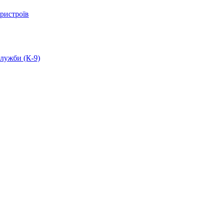
ристроїв
служби (К-9)