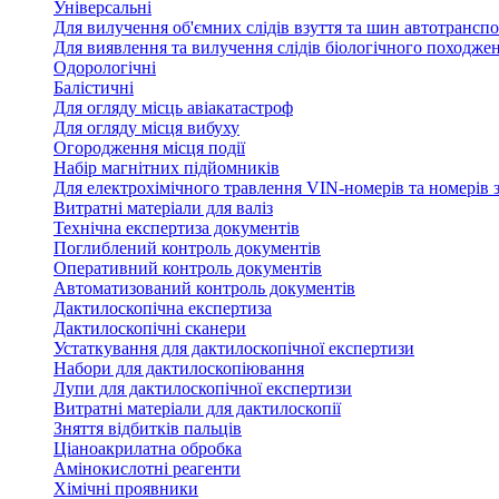
Універсальні
Для вилучення об'ємних слідів взуття та шин автотрансп
Для виявлення та вилучення слідів біологічного походже
Одорологічні
Балістичні
Для огляду місць авіакатастроф
Для огляду місця вибуху
Огородження місця події
Набір магнітних підйомників
Для електрохімічного травлення VIN-номерів та номерів з
Витратні матеріали для валіз
Технічна експертиза документів
Поглиблений контроль документів
Оперативний контроль документів
Автоматизований контроль документів
Дактилоскопічна експертиза
Дактилоскопічні сканери
Устаткування для дактилоскопічної експертизи
Набори для дактилоскопіювання
Лупи для дактилоскопічної експертизи
Витратні матеріали для дактилоскопії
Зняття відбитків пальців
Ціаноакрилатна обробка
Амінокислотні реагенти
Хімічні проявники