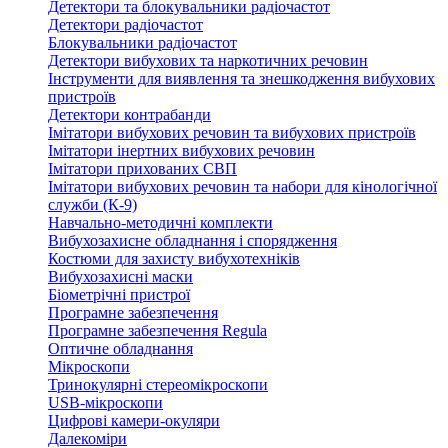
Детектори та блокувальники радіочастот
Детектори радіочастот
Блокувальники радіочастот
Детектори вибухових та наркотичних речовин
Інструменти для виявлення та знешкодження вибухових
пристроїв
Детектори контрабанди
Імітатори вибухових речовин та вибухових пристроїв
Імітатори інертних вибухових речовин
Імітатори прихованих СВП
Імітатори вибухових речовин та набори для кінологічної
служби (К-9)
Навчально-методичні комплекти
Вибухозахисне обладнання і спорядження
Костюми для захисту вибухотехніків
Вибухозахисні маски
Біометрічні пристрої
Програмне забезпечення
Програмне забезпечення Regula
Оптичне обладнання
Мікроскопи
Тринокулярні стереомікроскопи
USB-мікроскопи
Цифрові камери-окуляри
Далекоміри