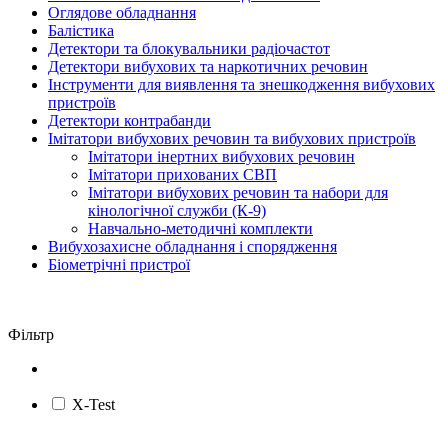
Оглядове обладнання
Балістика
Детектори та блокувальники радіочастот
Детектори вибухових та наркотичних речовин
Інструменти для виявлення та знешкодження вибухових
пристроїв
Детектори контрабанди
Імітатори вибухових речовин та вибухових пристроїв
Імітатори інертних вибухових речовин
Імітатори прихованих СВП
Імітатори вибухових речовин та набори для
кінологічної служби (К-9)
Навчально-методичні комплекти
Вибухозахисне обладнання і спорядження
Біометрічні пристрої
Фільтр
X-Test