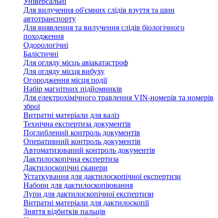
Універсальні
Для вилучення об'ємних слідів взуття та шин
автотранспорту
Для виявлення та вилучення слідів біологічного
походження
Одорологічні
Балістичні
Для огляду місць авіакатастроф
Для огляду місця вибуху
Огородження місця події
Набір магнітних підйомників
Для електрохімічного травлення VIN-номерів та номерів
зброї
Витратні матеріали для валіз
Технічна експертиза документів
Поглиблений контроль документів
Оперативний контроль документів
Автоматизований контроль документів
Дактилоскопічна експертиза
Дактилоскопічні сканери
Устаткування для дактилоскопічної експертизи
Набори для дактилоскопіювання
Лупи для дактилоскопічної експертизи
Витратні матеріали для дактилоскопії
Зняття відбитків пальців