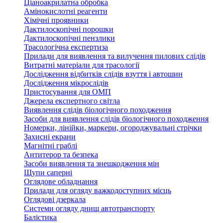
Ціаноакрилатна обробка
Амінокислотні реагенти
Хімічні проявники
Дактилоскопічні порошки
Дактилоскопічні пензлики
Трасологічна експертиза
Прилади для виявлення та вилучення пилових слідів
Витратні матеріали для трасології
Дослідження відбитків слідів взуття і автошин
Дослідження мікрослідів
Пристосування для ОМП
Джерела експертного світла
Виявлення слідів біологічного походження
Засоби для виявлення слідів біологічного походження
Номерки, лінійки, маркери, огороджувальні стрічки
Захисні екрани
Магнітні граблі
Антитерор та безпека
Засоби виявлення та знешкодження мін
Щупи саперні
Оглядове обладнання
Прилади для огляду важкодоступних місць
Оглядові дзеркала
Системи огляду днищ автотранспорту
Балістика