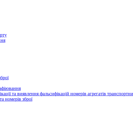
орту
ння
брої
рафіювання
ації та виявлення фальсифікацій номерів агрегатів транспортни
та номерів зброї