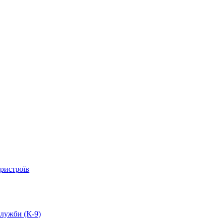
ристроїв
служби (К-9)