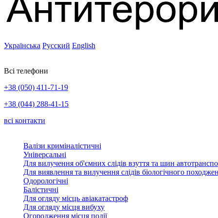
Українська
Русский
English
Всі телефони
+38 (050) 411-71-19
+38 (044) 288-41-15
всі контакти
Валізи криміналістичні
Універсальні
Для вилучення об'ємних слідів взуття та шин автотрансп
Для виявлення та вилучення слідів біологічного походже
Одорологічні
Балістичні
Для огляду місць авіакатастроф
Для огляду місця вибуху
Огородження місця події