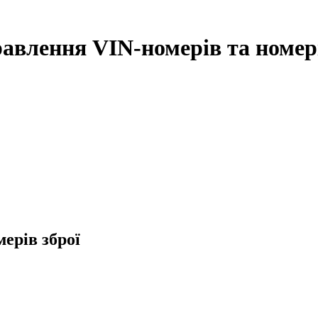
равлення VIN-номерів та номері
ерів зброї