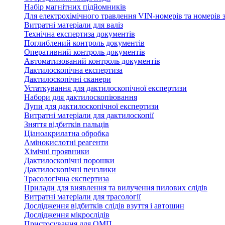
Набір магнітних підйомників
Для електрохімічного травлення VIN-номерів та номерів з
Витратні матеріали для валіз
Технічна експертиза документів
Поглиблений контроль документів
Оперативний контроль документів
Автоматизований контроль документів
Дактилоскопічна експертиза
Дактилоскопічні сканери
Устаткування для дактилоскопічної експертизи
Набори для дактилоскопіювання
Лупи для дактилоскопічної експертизи
Витратні матеріали для дактилоскопії
Зняття відбитків пальців
Ціаноакрилатна обробка
Амінокислотні реагенти
Хімічні проявники
Дактилоскопічні порошки
Дактилоскопічні пензлики
Трасологічна експертиза
Прилади для виявлення та вилучення пилових слідів
Витратні матеріали для трасології
Дослідження відбитків слідів взуття і автошин
Дослідження мікрослідів
Пристосування для ОМП