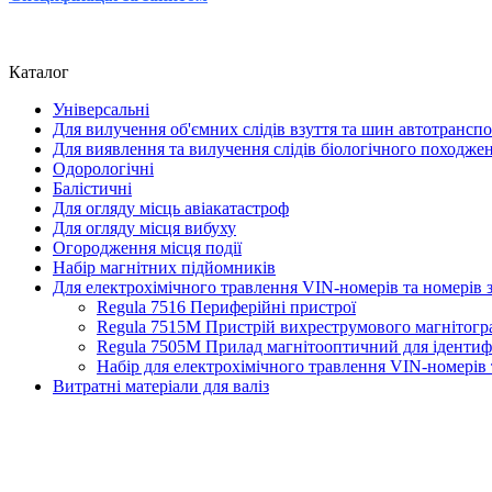
Каталог
Універсальні
Для вилучення об'ємних слідів взуття та шин автотрансп
Для виявлення та вилучення слідів біологічного походже
Одорологічні
Балістичні
Для огляду місць авіакатастроф
Для огляду місця вибуху
Огородження місця події
Набір магнітних підйомників
Для електрохімічного травлення VIN-номерів та номерів з
Regula 7516 Периферійні пристрої
Regula 7515M Пристрій вихреструмового магнітог
Regula 7505M Прилад магнітооптичний для ідентифік
Набір для електрохімічного травлення VIN-номерів 
Витратні матеріали для валіз