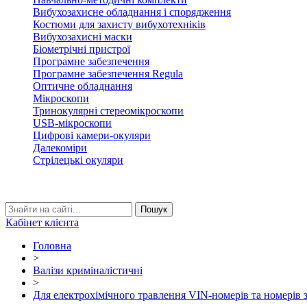
Вибухозахисне обладнання і спорядження
Костюми для захисту вибухотехніків
Вибухозахисні маски
Біометрічні пристрої
Програмне забезпечення
Програмне забезпечення Regula
Оптичне обладнання
Мікроскопи
Тринокулярні стереомікроскопи
USB-мікроскопи
Цифрові камери-окуляри
Далекоміри
Стрілецькі окуляри
Кабінет клієнта
Головна
>
Валізи криміналістичні
>
Для електрохімічного травлення VIN-номерів та номерів з