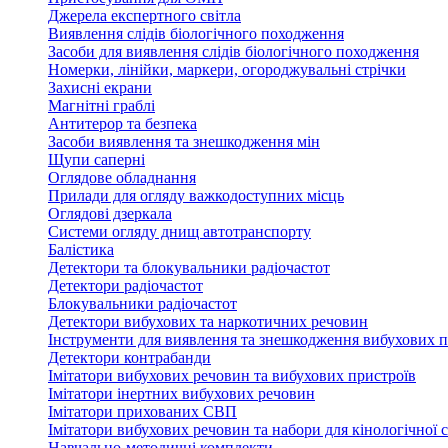
Джерела експертного світла
Виявлення слідів біологічного походження
Засоби для виявлення слідів біологічного походження
Номерки, лінійки, маркери, огороджувальні стрічки
Захисні екрани
Магнітні граблі
Антитерор та безпека
Засоби виявлення та знешкодження мін
Щупи саперні
Оглядове обладнання
Прилади для огляду важкодоступних місць
Оглядові дзеркала
Системи огляду днищ автотранспорту
Балістика
Детектори та блокувальники радіочастот
Детектори радіочастот
Блокувальники радіочастот
Детектори вибухових та наркотичних речовин
Інструменти для виявлення та знешкодження вибухових п
Детектори контрабанди
Імітатори вибухових речовин та вибухових пристроїв
Імітатори інертних вибухових речовин
Імітатори прихованих СВП
Імітатори вибухових речовин та набори для кінологічної 
Навчально-методичні комплекти