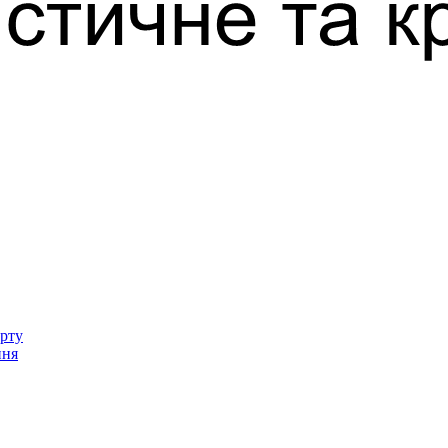
орту
ння