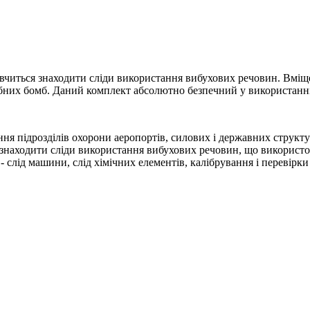
авчиться знаходити сліди використання вибухових речовин. Вміщ
них бомб. Даний комплект абсолютно безпечний у використанні і
ня підрозділів охорони аеропортів, силових і державних структур
знаходити сліди використання вибухових речовин, що використ
- слід машини, слід хімічних елементів, калібрування і перевір