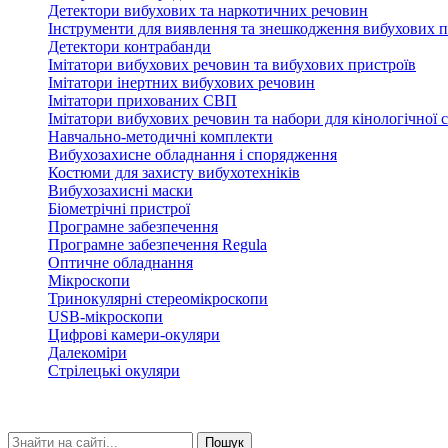
Детектори вибухових та наркотичних речовин
Інструменти для виявлення та знешкодження вибухових п
Детектори контрабанди
Імітатори вибухових речовин та вибухових пристроїв
Імітатори інертних вибухових речовин
Імітатори прихованих СВП
Імітатори вибухових речовин та набори для кінологічної 
Навчально-методичні комплекти
Вибухозахисне обладнання і спорядження
Костюми для захисту вибухотехніків
Вибухозахисні маски
Біометрічні пристрої
Програмне забезпечення
Програмне забезпечення Regula
Оптичне обладнання
Мікроскопи
Тринокулярні стереомікроскопи
USB-мікроскопи
Цифрові камери-окуляри
Далекоміри
Стрілецькі окуляри