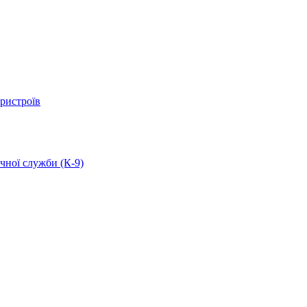
ристроїв
чної служби (К-9)