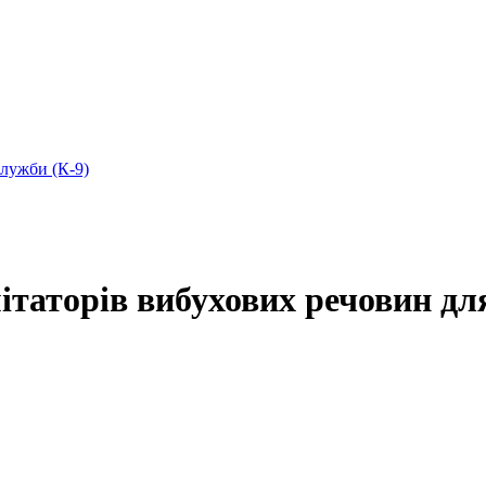
служби (К-9)
таторів вибухових речовин дл