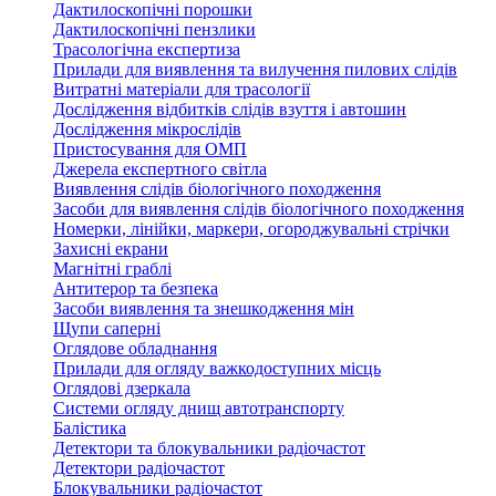
Дактилоскопічні порошки
Дактилоскопічні пензлики
Трасологічна експертиза
Прилади для виявлення та вилучення пилових слідів
Витратні матеріали для трасології
Дослідження відбитків слідів взуття і автошин
Дослідження мікрослідів
Пристосування для ОМП
Джерела експертного світла
Виявлення слідів біологічного походження
Засоби для виявлення слідів біологічного походження
Номерки, лінійки, маркери, огороджувальні стрічки
Захисні екрани
Магнітні граблі
Антитерор та безпека
Засоби виявлення та знешкодження мін
Щупи саперні
Оглядове обладнання
Прилади для огляду важкодоступних місць
Оглядові дзеркала
Системи огляду днищ автотранспорту
Балістика
Детектори та блокувальники радіочастот
Детектори радіочастот
Блокувальники радіочастот