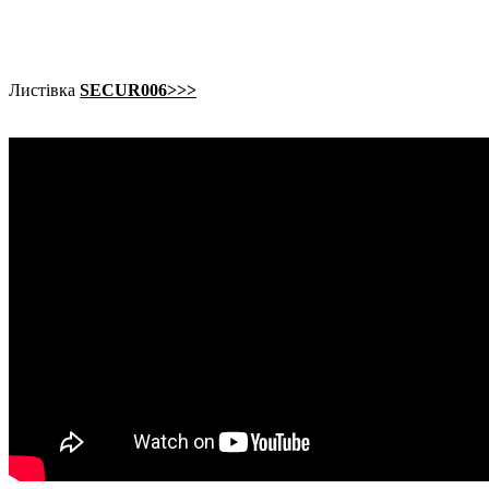
Листівка
SECUR006>>>