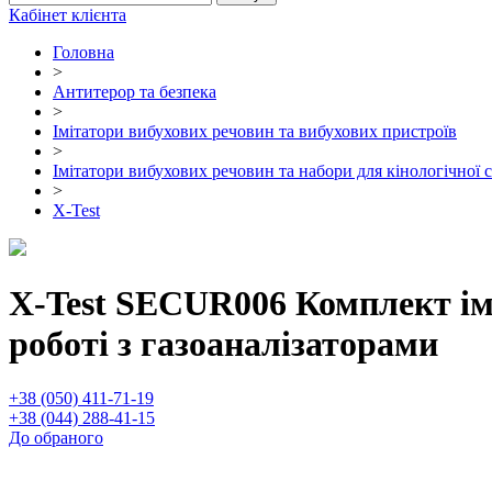
Кабінет клієнта
Головна
>
Антитерор та безпека
>
Імітатори вибухових речовин та вибухових пристроїв
>
Імітатори вибухових речовин та набори для кінологічної 
>
X-Test
X-Test SECUR006 Комплект імі
роботі з газоаналізаторами
+38 (050) 411-71-19
+38 (044) 288-41-15
До обраного