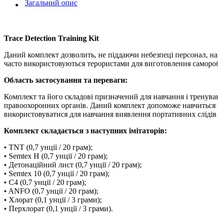
Загальний опис
Trace Detection Training Kit
Даний комплект дозволить, не піддаючи небезпеці персонал, н
часто використовуються терористами для виготовлення самороб
Область застосування та переваги:
Комплект та його складові призначений для навчання і тренуван
правоохоронних органів. Даний комплект допоможе навчиться 
використовуватися для навчання виявлення портативних слідів 
Комплект складається з наступних імітаторів:
• TNT (0,7 унції / 20 грам);
• Semtex H (0,7 унції / 20 грам);
• Детонаційний лист (0,7 унції / 20 грам);
• Semtex 10 (0,7 унції / 20 грам);
• C4 (0,7 унції / 20 грам);
• ANFO (0,7 унції / 20 грам);
• Хлорат (0,1 унції / 3 грами);
• Перхлорат (0,1 унції / 3 грами).