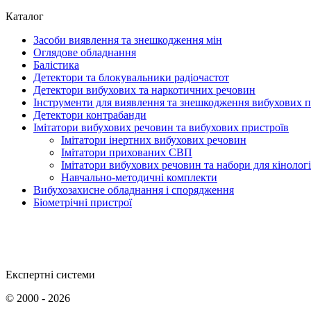
Каталог
Засоби виявлення та знешкодження мін
Оглядове обладнання
Балістика
Детектори та блокувальники радіочастот
Детектори вибухових та наркотичних речовин
Інструменти для виявлення та знешкодження вибухових п
Детектори контрабанди
Імітатори вибухових речовин та вибухових пристроїв
Імітатори інертних вибухових речовин
Імітатори прихованих СВП
Імітатори вибухових речовин та набори для кінологі
Навчально-методичні комплекти
Вибухозахисне обладнання і спорядження
Біометрічні пристрої
Експертні системи
©
2000 - 2026