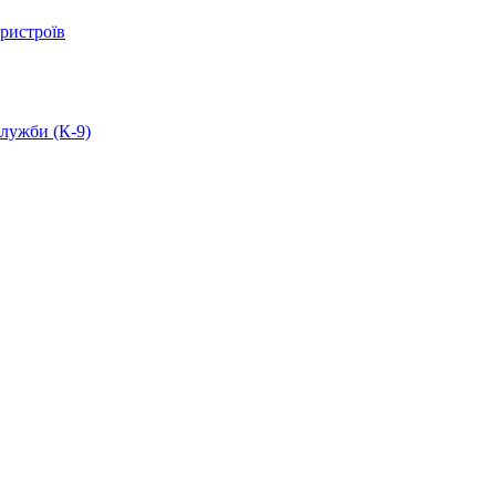
ристроїв
служби (К-9)