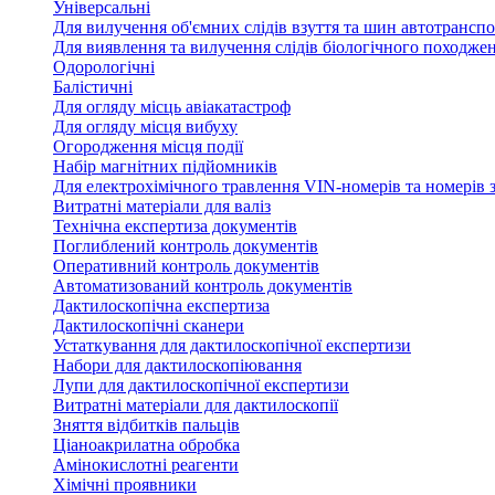
Універсальні
Для вилучення об'ємних слідів взуття та шин автотрансп
Для виявлення та вилучення слідів біологічного походже
Одорологічні
Балістичні
Для огляду місць авіакатастроф
Для огляду місця вибуху
Огородження місця події
Набір магнітних підйомників
Для електрохімічного травлення VIN-номерів та номерів з
Витратні матеріали для валіз
Технічна експертиза документів
Поглиблений контроль документів
Оперативний контроль документів
Автоматизований контроль документів
Дактилоскопічна експертиза
Дактилоскопічні сканери
Устаткування для дактилоскопічної експертизи
Набори для дактилоскопіювання
Лупи для дактилоскопічної експертизи
Витратні матеріали для дактилоскопії
Зняття відбитків пальців
Ціаноакрилатна обробка
Амінокислотні реагенти
Хімічні проявники