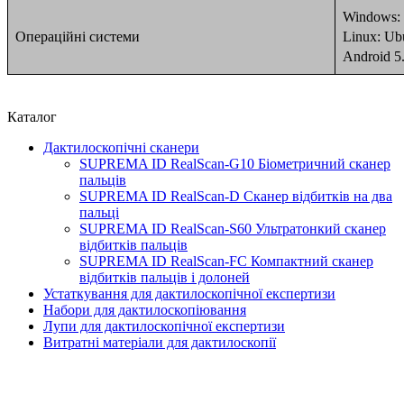
Windows: W
Операційні системи
Linux: Ubu
Android 5
Каталог
Дактилоскопічні сканери
SUPREMA ID RealScan-G10 Біометричний сканер
пальців
SUPREMA ID RealScan-D Сканер відбитків на два
пальці
SUPREMA ID RealScan-S60 Ультратонкий сканер
відбитків пальців
SUPREMA ID RealScan-FC Компактний сканер
відбитків пальців і долоней
Устаткування для дактилоскопічної експертизи
Набори для дактилоскопіювання
Лупи для дактилоскопічної експертизи
Витратні матеріали для дактилоскопії