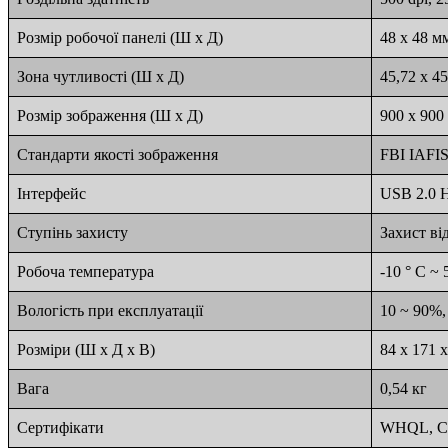
Розмір робочої панелі (Ш x Д)
48 x 48 м
Зона чутливості (Ш x Д)
45,72 x 4
Розмір зображення (Ш x Д)
900 x 900
Стандарти якості зображення
FBI IAFIS
Інтерфейс
USB 2.0 H
Ступінь захисту
Захист ві
Робоча температура
-10 ° C ~ 
Вологість при експлуатації
10 ~ 90%,
Розміри (Ш x Д x В)
84 x 171 
Вага
0,54 кг
Сертифікати
WHQL, CE