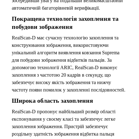
зосередивши увагу на подальшій великомасштабній
автоматичній багаторівневій верифікації.
Покращена технологія захоплення та
побудови зображення
RealScan-D має сучасну технологію захоплення та
конструювання зображення, використовуючи
унікальний алгоритм виявлення ковзання Suprema
для побудови зображення відбитків пальців. За
допомогою технології ARIC, RealScan-D виконує
захоплення з частотою 20 кадрів в секунду, що
забезпечує високу якість зображення та нижчу
частоту появи помилок у захопленні послідовностей.
Широка область захоплення
RealScan-D пропонує найбільший розмір області
експонування у своєму класі та забезпечує легке
захоплення зображення. Пристрій забезпечує
роздільну здатність зображення відбитка пальця