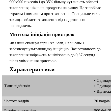
900х900 пікселів і до 35% більшу чутливість області
захоплення, ніж інші продукти на ринку. Це запобігає
втратам і помилкам при захопленні. Спеціальне скло
захищає область захоплення від подряпин та
пошкоджень.
Миттєва ініціація пристрою
Як і інші сканери серії RealScan, RealScan-D
забезпечує ультрашвидку ініціацію. Час готовності до
захоплення зображень мінімізовано до 0,37 секунд
після увімкнення пристрою.
Характеристики
• Одинар
Типи відбитків
• Одинарн
• Відтиск
Частота кадрів
20 кадрів
Роздільна здатність
500 dpi, 2