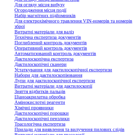
Для огляду місця вибуху
Огородження місця події
Набір магнітних підйомників
Для електрохімічного травлення VIN-номерів та номерів
зброї
Витратні матеріали для валіз
Технічна експертиза документів
Поглиблений контроль документів
Оперативний контроль документів
Автоматизований контроль документів
Дактилоскопічна експертиза
Дактилоскопічні сканери
Устаткування для дактилоскопічної експертизи
Набори для дактилоскопіювання
Лупи для дактилоскопічної експертизи
Витратні матеріали для дактилоскопії
Зняття відбитків пальців
Ціаноакрилатна обробка
Амінокислотні реагенти
Хімічні проявники
Дактилоскопічні порошки
Дактилоскопічні пензлики
Трасологічна експертиза
Прилади для виявлення та вилучення пилових слідів
Витратні матеріали для трасології