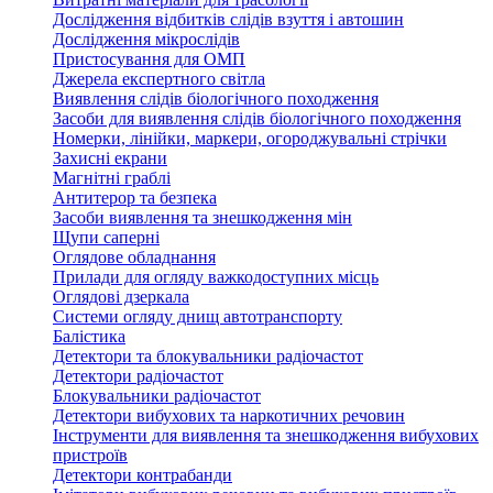
Дослідження відбитків слідів взуття і автошин
Дослідження мікрослідів
Пристосування для ОМП
Джерела експертного світла
Виявлення слідів біологічного походження
Засоби для виявлення слідів біологічного походження
Номерки, лінійки, маркери, огороджувальні стрічки
Захисні екрани
Магнітні граблі
Антитерор та безпека
Засоби виявлення та знешкодження мін
Щупи саперні
Оглядове обладнання
Прилади для огляду важкодоступних місць
Оглядові дзеркала
Системи огляду днищ автотранспорту
Балістика
Детектори та блокувальники радіочастот
Детектори радіочастот
Блокувальники радіочастот
Детектори вибухових та наркотичних речовин
Інструменти для виявлення та знешкодження вибухових
пристроїв
Детектори контрабанди