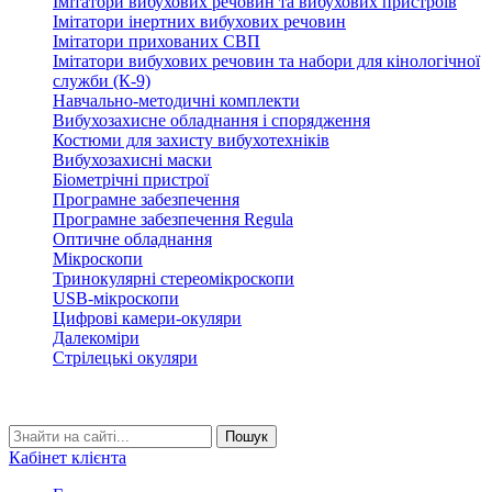
Імітатори вибухових речовин та вибухових пристроїв
Імітатори інертних вибухових речовин
Імітатори прихованих СВП
Імітатори вибухових речовин та набори для кінологічної
служби (К-9)
Навчально-методичні комплекти
Вибухозахисне обладнання і спорядження
Костюми для захисту вибухотехніків
Вибухозахисні маски
Біометрічні пристрої
Програмне забезпечення
Програмне забезпечення Regula
Оптичне обладнання
Мікроскопи
Тринокулярні стереомікроскопи
USB-мікроскопи
Цифрові камери-окуляри
Далекоміри
Стрілецькі окуляри
Кабінет клієнта