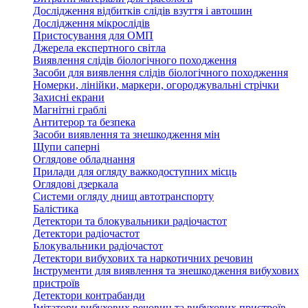
Дослідження відбитків слідів взуття і автошин
Дослідження мікрослідів
Пристосування для ОМП
Джерела експертного світла
Виявлення слідів біологічного походження
Засоби для виявлення слідів біологічного походження
Номерки, лінійки, маркери, огороджувальні стрічки
Захисні екрани
Магнітні граблі
Антитерор та безпека
Засоби виявлення та знешкодження мін
Щупи саперні
Оглядове обладнання
Прилади для огляду важкодоступних місць
Оглядові дзеркала
Системи огляду днищ автотранспорту
Балістика
Детектори та блокувальники радіочастот
Детектори радіочастот
Блокувальники радіочастот
Детектори вибухових та наркотичних речовин
Інструменти для виявлення та знешкодження вибухових
пристроїв
Детектори контрабанди
Імітатори вибухових речовин та вибухових пристроїв