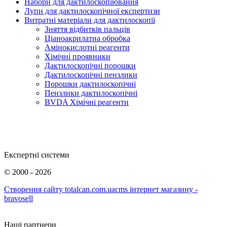
Набори для дактилоскопіювання
Лупи для дактилоскопічної експертизи
Витратні матеріали для дактилоскопії
Зняття відбитків пальців
Ціаноакрилатна обробка
Амінокислотні реагенти
Хімічні проявники
Дактилоскопічні порошки
Дактилоскопічні пензлики
Порошки дактилоскопічні
Пензлики дактилоскопічні
BVDA Хімічні реагенти
Експертні системи
©
2000 - 2026
Створення сайту totalcan.com.ua
cms інтернет магазину -
bravosell
Наші партнери