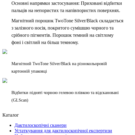
Основні напрямки застосування: Приховані відбитки
пальців на непористих та напівпористих поверхнях.
Магнітний порошок TwoTone Silver/Black складається
з залізного носія, покритого сумішшю чорного та
срібного пігментів. Порошок темний на світлому
фоні і світлий на більш темному.
Магнітний TwoTone Silver/Black на різнокольоровій
картонній упаковці
Відбитки підняті чорною гелевою плівкою та відскановані
(GLScan)
Каталог
Дактилоскопічні сканери
Устаткування для дактилоскопічної експертизи