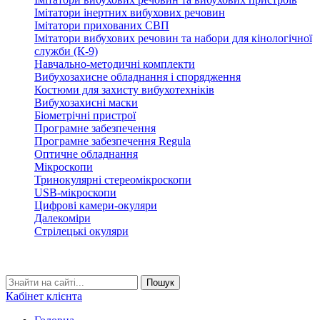
Імітатори інертних вибухових речовин
Імітатори прихованих СВП
Імітатори вибухових речовин та набори для кінологічної
служби (К-9)
Навчально-методичні комплекти
Вибухозахисне обладнання і спорядження
Костюми для захисту вибухотехніків
Вибухозахисні маски
Біометрічні пристрої
Програмне забезпечення
Програмне забезпечення Regula
Оптичне обладнання
Мікроскопи
Тринокулярні стереомікроскопи
USB-мікроскопи
Цифрові камери-окуляри
Далекоміри
Стрілецькі окуляри
Кабінет клієнта