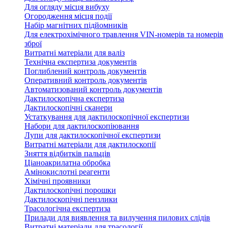
Для огляду місця вибуху
Огородження місця події
Набір магнітних підйомників
Для електрохімічного травлення VIN-номерів та номерів
зброї
Витратні матеріали для валіз
Технічна експертиза документів
Поглиблений контроль документів
Оперативний контроль документів
Автоматизований контроль документів
Дактилоскопічна експертиза
Дактилоскопічні сканери
Устаткування для дактилоскопічної експертизи
Набори для дактилоскопіювання
Лупи для дактилоскопічної експертизи
Витратні матеріали для дактилоскопії
Зняття відбитків пальців
Ціаноакрилатна обробка
Амінокислотні реагенти
Хімічні проявники
Дактилоскопічні порошки
Дактилоскопічні пензлики
Трасологічна експертиза
Прилади для виявлення та вилучення пилових слідів
Витратні матеріали для трасології